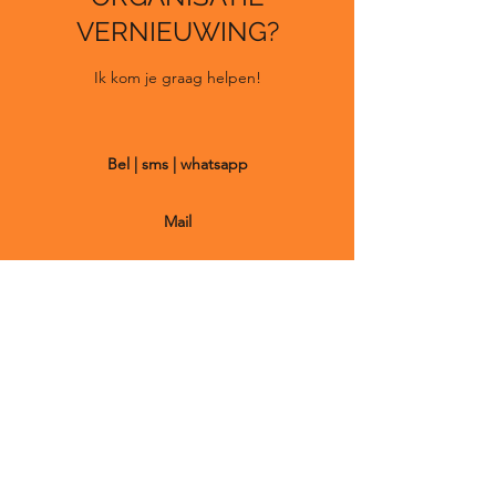
VERNIEUWING?
Ik kom je graag helpen!
Bel | sms | whatsapp
Mail
De NieuweMakers
info@denieuwemakers.nl
+31623541394
Amsterdam | Nederland